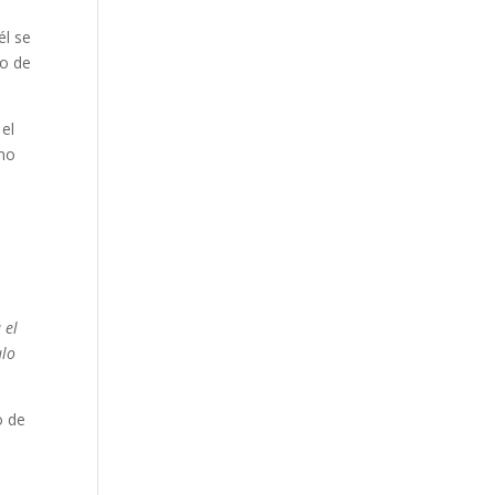
él se
ro de
 el
 no
 el
ulo
o de