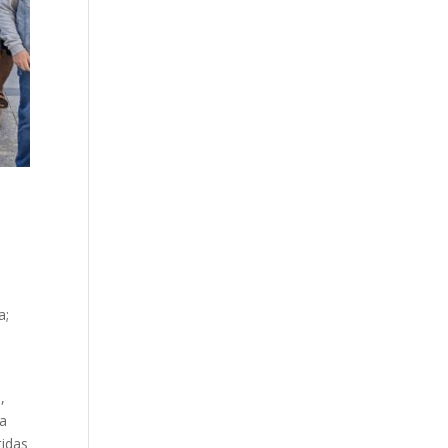
a;
a
,
 a
tidas