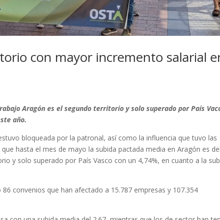
itorio con mayor incremento salarial e
 Trabajo Aragón es el segundo territorio y solo superado por País Vac
ste año.
estuvo bloqueada por la patronal, así como la influencia que tuvo las
n que hasta el mes de mayo la subida pactada media en Aragón es de
torio y solo superado por País Vasco con un 4,74%, en cuanto a la sub
do 86 convenios que han afectado a 15.787 empresas y 107.354
sa con una subida media del 2.67, mientras que los de sector han te