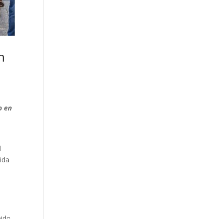
n
o en
l
ida
nido