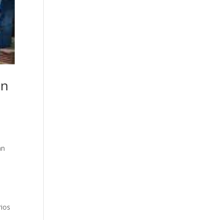
ón
án
e
rios