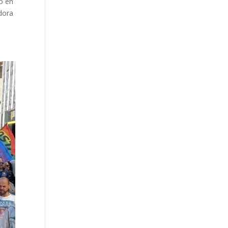
o en
adora