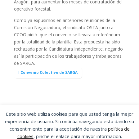
Aragón, para aumentar los meses de contratación del
operativo forestal.
Como ya expusimos en anteriores reuniones de la
Comisión Negociadora, el sindicato OSTA junto a
CCOO pidió que el convenio se llevara a referéndum
por la totalidad de la plantilla. Esta propuesta ha sido
rechazada por la Candidatura Independiente, negando
así la participación de los trabajadores y trabajadoras
de SARGA.
I Convenio Colectivo de SARGA
Este sitio web utiliza cookies para que usted tenga la mejor
experiencia de usuario. Si continúa navegando está dando su
OSTA
|
ORGANIZACIÓN SINDICAL DE
consentimiento para la aceptación de nuestra
política de
TRABAJADORES Y TRABAJADORAS DE ARAGÓN
cookies
, pinche el enlace para mayor información.