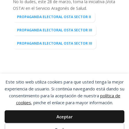
No lo dudes, este 28 de marzo, toma la iniciativa ¡Vota
OSTA! en el Servicio Aragonés de Salud.
PROPAGANDA ELECTORAL OSTA SECTOR II
PROPAGANDA ELECTORAL OSTA SECTOR III
PROPAGANDA ELECTORAL OSTA SECTOR III
Este sitio web utiliza cookies para que usted tenga la mejor
experiencia de usuario. Si continúa navegando está dando su
OSTA
|
ORGANIZACIÓN SINDICAL DE
consentimiento para la aceptación de nuestra
política de
TRABAJADORES Y TRABAJADORAS DE ARAGÓN
cookies
, pinche el enlace para mayor información.
Aviso Legal
|
Política de Privacidad
|
Política
de Cookies
Aceptar
Esta obra está bajo una
Licencia Creative
Commons Atribución-NoComercial-SinDerivadas