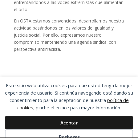
enfrentándonos a las voces extremistas que alimentan
el odio.
En OSTA estamos convencidos, desarrollamos nuestra
actividad basándonos en los valores de igualdad y
justicia social. Por ello, expresamos nuestro
compromiso manteniendo una agenda sindical con
perspectiva antirracista.
Este sitio web utiliza cookies para que usted tenga la mejor
experiencia de usuario. Si continúa navegando está dando su
OSTA
|
ORGANIZACIÓN SINDICAL DE
consentimiento para la aceptación de nuestra
política de
TRABAJADORES Y TRABAJADORAS DE ARAGÓN
cookies
, pinche el enlace para mayor información.
Aviso Legal
|
Política de Privacidad
|
Política
de Cookies
Aceptar
Esta obra está bajo una
Licencia Creative
Commons Atribución-NoComercial-SinDerivadas
Rechazar