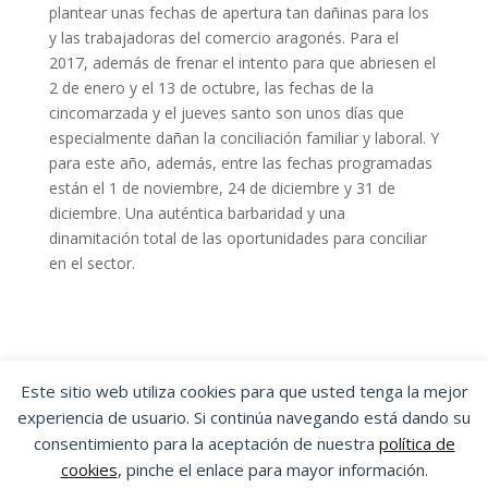
plantear unas fechas de apertura tan dañinas para los
y las trabajadoras del comercio aragonés. Para el
2017, además de frenar el intento para que abriesen el
2 de enero y el 13 de octubre, las fechas de la
cincomarzada y el jueves santo son unos días que
especialmente dañan la conciliación familiar y laboral. Y
para este año, además, entre las fechas programadas
están el 1 de noviembre, 24 de diciembre y 31 de
diciembre. Una auténtica barbaridad y una
dinamitación total de las oportunidades para conciliar
en el sector.
Este sitio web utiliza cookies para que usted tenga la mejor
experiencia de usuario. Si continúa navegando está dando su
OSTA
|
ORGANIZACIÓN SINDICAL DE
consentimiento para la aceptación de nuestra
política de
TRABAJADORES Y TRABAJADORAS DE ARAGÓN
cookies
, pinche el enlace para mayor información.
Aviso Legal
|
Política de Privacidad
|
Política