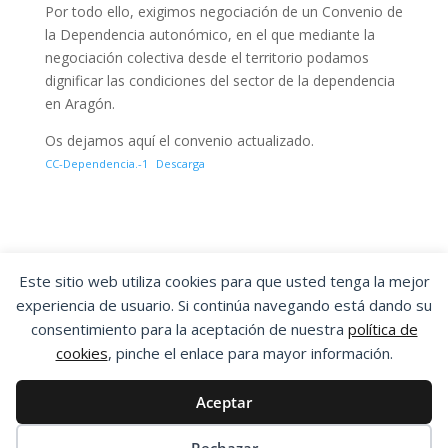
Por todo ello, exigimos negociación de un Convenio de
la Dependencia autonómico, en el que mediante la
negociación colectiva desde el territorio podamos
dignificar las condiciones del sector de la dependencia
en Aragón.
Os dejamos aquí el convenio actualizado.
CC-Dependencia.-1
Descarga
Este sitio web utiliza cookies para que usted tenga la mejor
experiencia de usuario. Si continúa navegando está dando su
OSTA
|
ORGANIZACIÓN SINDICAL DE
consentimiento para la aceptación de nuestra
política de
TRABAJADORES Y TRABAJADORAS DE ARAGÓN
cookies
, pinche el enlace para mayor información.
Aviso Legal
|
Política de Privacidad
|
Política
de Cookies
Aceptar
Esta obra está bajo una
Licencia Creative
Commons Atribución-NoComercial-SinDerivadas