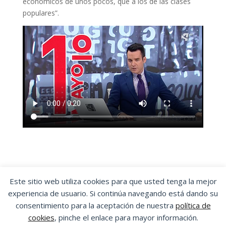
económicos de unos pocos, que a los de las clases
populares”.
Este sitio web utiliza cookies para que usted tenga la mejor
experiencia de usuario. Si continúa navegando está dando su
OSTA
|
ORGANIZACIÓN SINDICAL DE
consentimiento para la aceptación de nuestra
política de
TRABAJADORES Y TRABAJADORAS DE ARAGÓN
cookies
, pinche el enlace para mayor información.
Aviso Legal
|
Política de Privacidad
|
Política