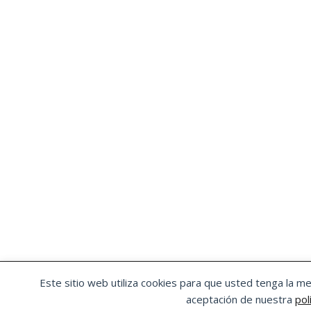
OSTA
|
ORGANIZACIÓN SINDICAL DE TRABA
Este sitio web utiliza cookies para que usted tenga la m
Aviso Legal
|
Política de Privacidad
|
Pol
aceptación de nuestra
pol