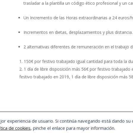
trasladar a la plantilla un código ético profesional y un 
Un Incremento de las Horas extraordinarias a 24 euros/h
Incrementos en dietas, desplazamientos y plus distancia.
2 alternativas diferentes de remuneración en el trabajo d
150€ por festivo trabajado igual cantidad para toda la d
1 día de libre disposición más 56€ por festivo trabajado 
festivo trabajado en 2019, 1 día de libre disposición más 5
JADORES Y TRABAJADORAS DE ARAGÓN
ejor experiencia de usuario. Si continúa navegando está dando su 
ítica de Cookies
ítica de cookies
, pinche el enlace para mayor información.