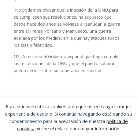
No podemos olvidar que la inacción de la ONU para
se cumpliesen sus resoluciones, ha supuesto que
desde hace dos años se volviese a reanudar la guerra
entre el Frente Polisario y Marruecos, una guerra
acallada por los medios, en la que hay ataques todos
los días y fallecidos.
OSTA reclama al Gobierno español que haga cumplir
las resoluciones de la ONU y que el pueblo saharaui
pueda decidir sobre su soberanía en libertad.
Este sitio web utiliza cookies para que usted tenga la mejor
experiencia de usuario. Si continúa navegando está dando su
OSTA
|
ORGANIZACIÓN SINDICAL DE
consentimiento para la aceptación de nuestra
política de
TRABAJADORES Y TRABAJADORAS DE ARAGÓN
cookies
, pinche el enlace para mayor información.
Aviso Legal
|
Política de Privacidad
|
Política