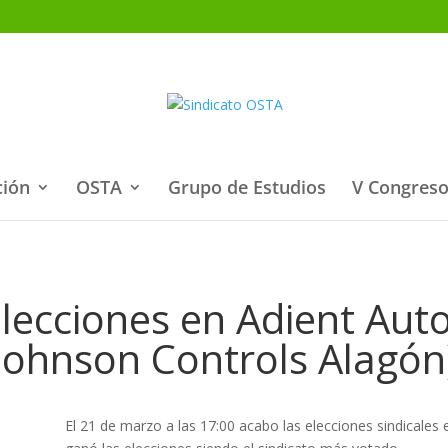
ción
OSTA
Grupo de Estudios
V Congreso
lecciones en Adient Aut
Johnson Controls Alagón
El 21 de marzo a las 17:00 acabo las elecciones sindicale