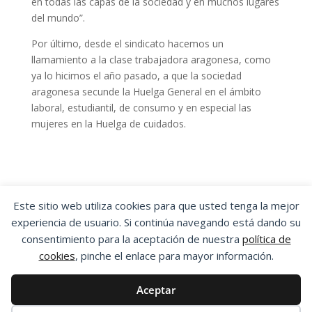
en todas las capas de la sociedad y en muchos lugares
del mundo”.
Por último, desde el sindicato hacemos un
llamamiento a la clase trabajadora aragonesa, como
ya lo hicimos el año pasado, a que la sociedad
aragonesa secunde la Huelga General en el ámbito
laboral, estudiantil, de consumo y en especial las
mujeres en la Huelga de cuidados.
Este sitio web utiliza cookies para que usted tenga la mejor
experiencia de usuario. Si continúa navegando está dando su
OSTA
|
ORGANIZACIÓN SINDICAL DE
consentimiento para la aceptación de nuestra
política de
TRABAJADORES Y TRABAJADORAS DE ARAGÓN
cookies
, pinche el enlace para mayor información.
Aviso Legal
|
Política de Privacidad
|
Política
de Cookies
Aceptar
Esta obra está bajo una
Licencia Creative