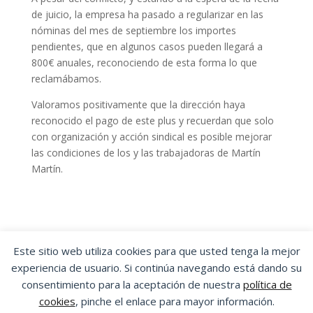
de juicio, la empresa ha pasado a regularizar en las
nóminas del mes de septiembre los importes
pendientes, que en algunos casos pueden llegará a
800€ anuales, reconociendo de esta forma lo que
reclamábamos.
Valoramos positivamente que la dirección haya
reconocido el pago de este plus y recuerdan que solo
con organización y acción sindical es posible mejorar
las condiciones de los y las trabajadoras de Martín
Martín.
Este sitio web utiliza cookies para que usted tenga la mejor
experiencia de usuario. Si continúa navegando está dando su
OSTA
|
ORGANIZACIÓN SINDICAL DE
consentimiento para la aceptación de nuestra
política de
TRABAJADORES Y TRABAJADORAS DE ARAGÓN
cookies
, pinche el enlace para mayor información.
Aviso Legal
|
Política de Privacidad
|
Política