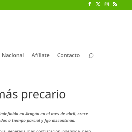
 Nacional
Afíliate
Contacto
más precario
indefinida en Aragón en el mes de abril, crece
dos a tiempo parcial y fijo discontinuo.
al generaría más contratación indefinida, pero