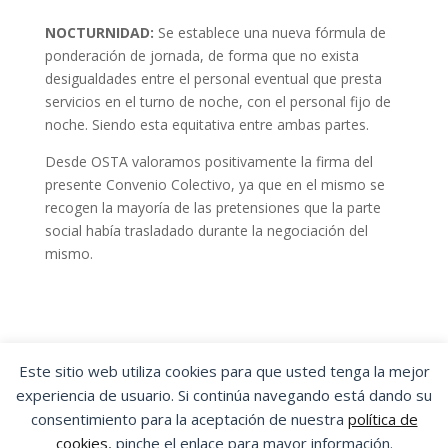
NOCTURNIDAD:
Se establece una nueva fórmula de
ponderación de jornada, de forma que no exista
desigualdades entre el personal eventual que presta
servicios en el turno de noche, con el personal fijo de
noche. Siendo esta equitativa entre ambas partes.
Desde OSTA valoramos positivamente la firma del
presente Convenio Colectivo, ya que en el mismo se
recogen la mayoría de las pretensiones que la parte
social había trasladado durante la negociación del
mismo.
Este sitio web utiliza cookies para que usted tenga la mejor
experiencia de usuario. Si continúa navegando está dando su
OSTA
|
ORGANIZACIÓN SINDICAL DE
consentimiento para la aceptación de nuestra
política de
TRABAJADORES Y TRABAJADORAS DE ARAGÓN
cookies
, pinche el enlace para mayor información.