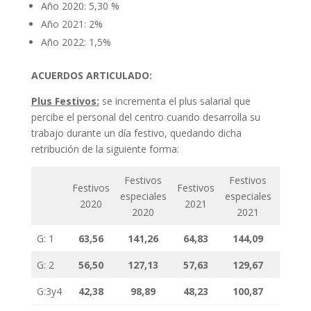
Año 2020: 5,30 %
Año 2021: 2%
Año 2022: 1,5%
ACUERDOS ARTICULADO:
Plus Festivos:
se incrementa el plus salarial que
percibe el personal del centro cuando desarrolla su
trabajo durante un día festivo, quedando dicha
retribución de la siguiente forma:
Festivos
Festivos
Festivos
Festivos
Festiv
especiales
especiales
2020
2021
202
2020
2021
G: 1
63,56
141,26
64,83
144,09
65,8
G: 2
56,50
127,13
57,63
129,67
58,4
G:3y4
42,38
98,89
48,23
100,87
43,8