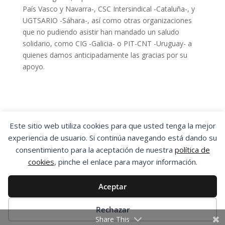
País Vasco y Navarra-, CSC Intersindical -Cataluña-, y
UGTSARIO -Sáhara-, así como otras organizaciones
que no pudiendo asistir han mandado un saludo
solidario, como CIG -Galicia- o PIT-CNT -Uruguay- a
quienes damos anticipadamente las gracias por su
apoyo.
Este sitio web utiliza cookies para que usted tenga la mejor
experiencia de usuario. Si continúa navegando está dando su
OSTA
|
ORGANIZACIÓN SINDICAL DE
consentimiento para la aceptación de nuestra
política de
TRABAJADORES Y TRABAJADORAS DE ARAGÓN
cookies
, pinche el enlace para mayor información.
Aviso Legal
|
Política de Privacidad
|
Política
de Cookies
Aceptar
Esta obra está bajo una
Licencia Creative
Commons Atribución-NoComercial-SinDerivadas
Rechazar
4.0 Internacional
.
Share This