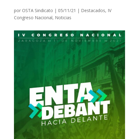
por
OSTA Sindicato
|
05/11/21
|
Destacados
,
IV
Congreso Nacional
,
Noticias