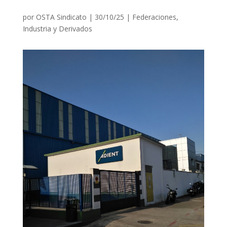
por
OSTA Sindicato
|
30/10/25
|
Federaciones
,
Industria y Derivados