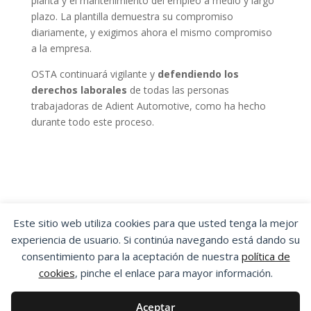
planta y el mantenimiento del empleo a medio y largo
plazo. La plantilla demuestra su compromiso
diariamente, y exigimos ahora el mismo compromiso
a la empresa.
OSTA continuará vigilante y
defendiendo los
derechos laborales
de todas las personas
trabajadoras de Adient Automotive, como ha hecho
durante todo este proceso.
Este sitio web utiliza cookies para que usted tenga la mejor
experiencia de usuario. Si continúa navegando está dando su
OSTA
|
ORGANIZACIÓN SINDICAL DE
consentimiento para la aceptación de nuestra
política de
TRABAJADORES Y TRABAJADORAS DE ARAGÓN
cookies
, pinche el enlace para mayor información.
Aviso Legal
|
Política de Privacidad
|
Política
de Cookies
Aceptar