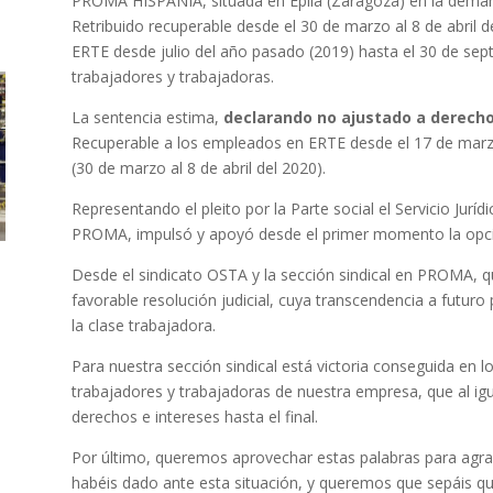
PROMA HISPANIA, situada en Épila (Zaragoza) en la demand
Retribuido recuperable desde el 30 de marzo al 8 de abril 
ERTE desde julio del año pasado (2019) hasta el 30 de sep
trabajadores y trabajadoras.
La sentencia estima,
declarando no ajustado a derech
Recuperable a los empleados en ERTE desde el 17 de marzo
(30 de marzo al 8 de abril del 2020).
Representando el pleito por la Parte social el Servicio Jurí
PROMA, impulsó y apoyó desde el primer momento la opció
Desde el sindicato OSTA y la sección sindical en PROMA, 
favorable resolución judicial, cuya transcendencia a futur
la clase trabajadora.
Para nuestra sección sindical está victoria conseguida en lo
trabajadores y trabajadoras de nuestra empresa, que al i
derechos e intereses hasta el final.
Por último, queremos aprovechar estas palabras para agrade
habéis dado ante esta situación, y queremos que sepáis q