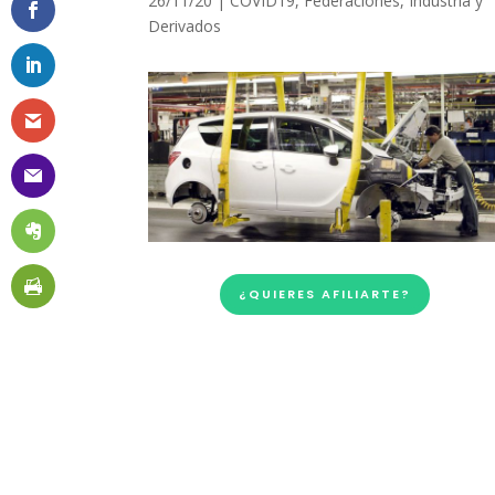
26/11/20
|
COVID19
,
Federaciones
,
Industria y
Derivados
¿QUIERES AFILIARTE?