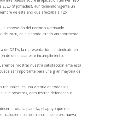
a interpuesta sobre la aplicación del Permiso
de 2020 (8 jornadas), aún teniendo vigente un
tiembre de este año que afectaba a 126
o
, la imposición del Permiso Retribuido
 de 2020, en el periodo citado anteriormente
dico de OSTA, la representación del sindicato en
n de denunciar este incumplimiento.
queremos mostrar nuestra satisfacción ante esta
o puede ser importante para una gran mayoría de
s tribunales, es una victoria de todos los
gual que nosotros, demuestran defender sus
cer a toda la plantilla, el apoyo que nos
ue cualquier incumplimiento que se promueva