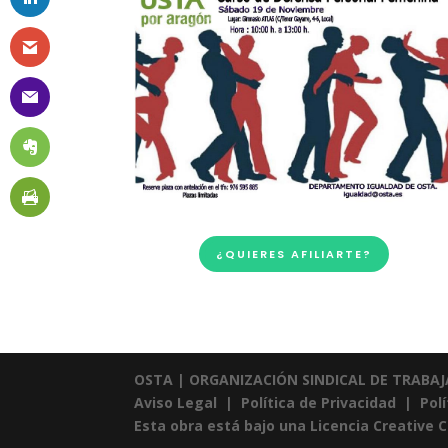
¿QUIERES AFILIARTE?
OSTA
|
ORGANIZACIÓN SINDICAL DE TRABA
Aviso Legal
|
Política de Privacidad
|
Pol
Esta obra está bajo una
Licencia Creative 