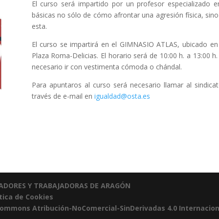
El curso será impartido por un profesor especializado e
básicas no sólo de cómo afrontar una agresión física, sin
esta.
El curso se impartirá en el GIMNASIO ATLAS, ubicado en l
Plaza Roma-Delicias. El horario será de 10:00 h. a 13:00 h
necesario ir con vestimenta cómoda o chándal.
Para apuntaros al curso será necesario llamar al sindicat
través de e-mail en
igualdad@osta.es
JADORES Y TRABAJADORAS DE ARAGÓN
ítica de Cookies
Commons Atribución-NoComercial-SinDerivadas 4.0 Internacion