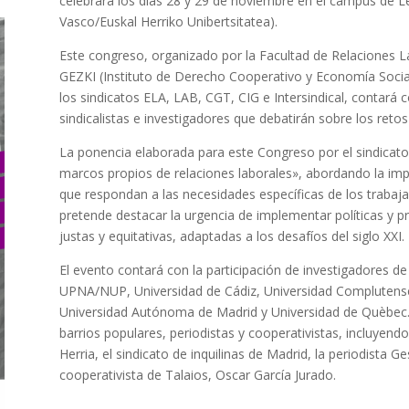
celebrará los días 28 y 29 de noviembre en el campus de L
Vasco/Euskal Herriko Unibertsitatea).
Este congreso, organizado por la Facultad de Relaciones L
GEZKI (Instituto de Derecho Cooperativo y Economía Socia
los sindicatos ELA, LAB, CGT, CIG e Intersindical, contará c
sindicalistas e investigadores que debatirán sobre los reto
La ponencia elaborada para este Congreso por el sindicato
marcos propios de relaciones laborales», abordando la impo
que respondan a las necesidades específicas de los trabaja
pretende destacar la urgencia de implementar políticas y p
justas y equitativas, adaptadas a los desafíos del siglo XXI.
El evento contará con la participación de investigadores d
UPNA/NUP, Universidad de Cádiz, Universidad Complutense
Universidad Autónoma de Madrid y Universidad de Quèbec.
barrios populares, periodistas y cooperativistas, incluyen
Herria, el sindicato de inquilinas de Madrid, la periodista Ge
cooperativista de Talaios, Oscar García Jurado.
.