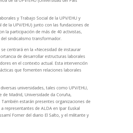
eioa de la UPV/EHU (Universidad del País
aborales y Trabajo Social de la UPV/EHU y
l de la UPV/EHU) junto con las fundaciones de
on la participación de más de 40 activistas,
s del sindicalismo transformador.
 se centrará en la «Necesidad de instaurar
rtancia de desarrollar estructuras laborales
dores en el contexto actual. Esta intervención
rácticas que fomenten relaciones laborales
e diversas universidades, tales como UPV/EHU,
 de Madrid, Universidade da Coruña,
 También estarán presentes organizaciones de
do a representantes de ALDA en Ipar Euskal
ssamí Forner del diario El Salto, y el militante y