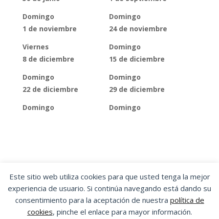
Domingo
Domingo
1 de noviembre
24 de noviembre
Viernes
Domingo
8 de diciembre
15 de diciembre
Domingo
Domingo
22 de diciembre
29 de diciembre
Domingo
Domingo
Este sitio web utiliza cookies para que usted tenga la mejor
experiencia de usuario. Si continúa navegando está dando su
OSTA
|
ORGANIZACIÓN SINDICAL DE
consentimiento para la aceptación de nuestra
política de
TRABAJADORES Y TRABAJADORAS DE ARAGÓN
cookies
, pinche el enlace para mayor información.