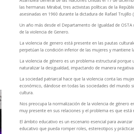
Asamblea General de las Naciones Unidas el 17 de diciemb
las hermanas Mirabal, tres activistas políticas de la Repú
asesinadas en 1960 durante la dictadura de Rafael Trujillo 
Un año más desde el Departamento de Igualdad de OSTA no
de la violencia de Genero.
La violencia de genero está presente en las pautas cultural
perpetúan la condición inferior de las mujeres y mantiene 
La violencia de género es un problema estructural porque u
naturalizar la desigualdad, impactando de manera negativa e
La sociedad patriarcal hace que la violencia conta las muje
económico, dándose en todas las sociedades del mundo sin
cultura.
Nos preocupa la normalización de la violencia de género e
muy presente en sus relaciones y el problema es que está m
El ámbito educativo es un escenario esencial para avanzar
educativo que pueda romper roles, estereotipos y prácticas