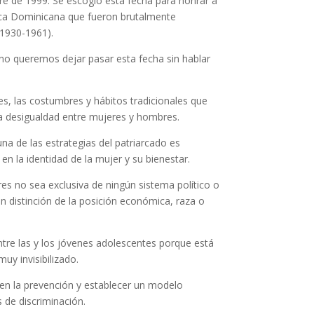
re de 1999. Se escogió esta fecha para honrar a
blica Dominicana que fueron brutalmente
(1930-1961).
 queremos dejar pasar esta fecha sin hablar
es, las costumbres y hábitos tradicionales que
la desigualdad entre mujeres y hombres.
na de las estrategias del patriarcado es
n la identidad de la mujer y su bienestar.
res no sea exclusiva de ningún sistema político o
 distinción de la posición económica, raza o
ntre las y los jóvenes adolescentes porque está
uy invisibilizado.
 en la prevención y establecer un modelo
 de discriminación.