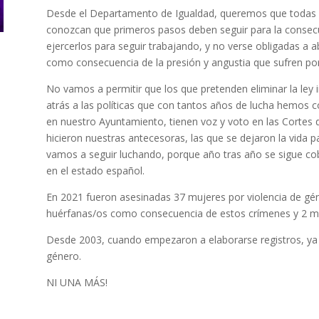
Desde el Departamento de Igualdad, queremos que todas l
conozcan que primeros pasos deben seguir para la consecu
ejercerlos para seguir trabajando, y no verse obligadas a 
como consecuencia de la presión y angustia que sufren por
No vamos a permitir que los que pretenden eliminar la ley 
atrás a las políticas que con tantos años de lucha hemos c
en nuestro Ayuntamiento, tienen voz y voto en las Cortes de
hicieron nuestras antecesoras, las que se dejaron la vida 
vamos a seguir luchando, porque año tras año se sigue c
en el estado español.
En 2021 fueron asesinadas 37 mujeres por violencia de 
huérfanas/os como consecuencia de estos crímenes y 2 me
Desde 2003, cuando empezaron a elaborarse registros, ya s
género.
NI UNA MÁS!