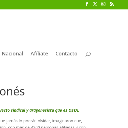
 Nacional
Afíliate
Contacto
gonés
ecto sindical y aragonesista que es OSTA.
ue jamás lo podrán olvidar, imaginaron que,
agón, con más de 4300 personas afiliadas y con