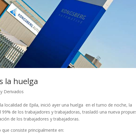
 la huelga
a y Derivados
a localidad de Epila, inició ayer una huelga en el turno de noche, la
l 99% de los trabajadores y trabajadoras, trasladó una nueva propue
ación de los trabajadores y trabajadoras.
o que consiste principalmente en: