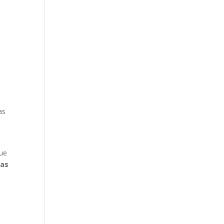
as
que
gas