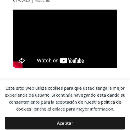
01/05/20
|
Noticias
Este sitio web utiliza cookies para que usted tenga la mejor
experiencia de usuario. Si continúa navegando está dando su
OSTA
|
ORGANIZACIÓN SINDICAL DE
consentimiento para la aceptación de nuestra
política de
TRABAJADORES Y TRABAJADORAS DE ARAGÓN
cookies
, pinche el enlace para mayor información.
Aviso Legal
|
Política de Privacidad
|
Política
de Cookies
Aceptar
Esta obra está bajo una
Licencia Creative