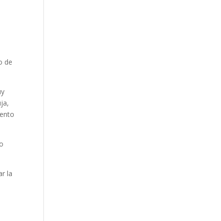
o de
uy
ja,
mento
so
r la