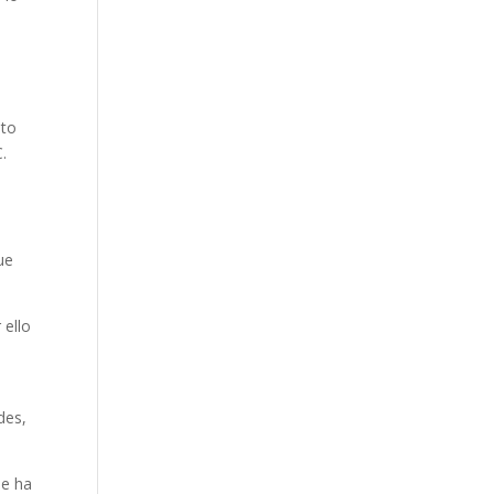
sto
.
ue
 ello
des,
se ha