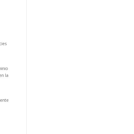
cies
minio
en la
uente